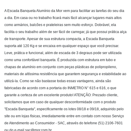
A Escada Banqueta Alumínio da Mor vem para facilitar as tarefas do seu dia
a dia. Em casa ou no trabalho ficará mais fácil alcançar lugares mais altos
como armários, balcões e prateleiras sem muito esforço. Dobrável, ela
facilita o seu trabalho além de ser fácil de carregar, já que possui prática alça
de transporte. Apesar de sua estrutura compacta, a Escada Banqueta
suporta até 120 Kg e se encaixa em qualquer espaço que você precisar.
Leve, prática e funcional, além de escada de 3 degraus pode ser utilizada
como uma confortável banqueta. É produzida com estrutura em tubo e
chapas de alumínio em conjunto com peças plásticas de polipropileno,
materiais de altíssima resistência que garantem segurança e estabilidade ao
utilizá-la. Como se não bastasse todas essas vantagens, ainda são
fabricadas de acordo com a portaria do INMETRO N° 615 e 616, o que
garante a certeza de um excelente produto! ATENÇÃO: Prezado cliente,
solicitamos que em caso de qualquer desconformidade com o produto
"Escada Banqueta", especificamente os lotes 08/18 e 09/18, adquirido pelo
site ou em lojas físicas, imediatamente entre em contato com nosso Serviço
de Atendimento ao Consumidor - SAC, através do telefone (51) 2106-7601
ou do e-mail
sac@mor.com.br
.